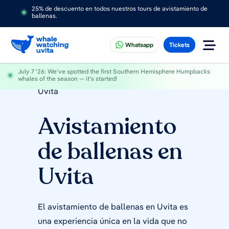
25% de descuento en todos nuestros tours de avistamiento de
ballenas.
Whatsapp
Tickets
July 7 ‘26
: We’ve spotted the first Southern Hemisphere Humpbacks
Home
»
Avistamiento de ballenas en
whales of the season — it’s started!
Uvita
Avistamiento
de ballenas en
Uvita
El avistamiento de ballenas en Uvita es
una experiencia única en la vida que no